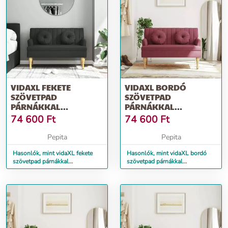
VIDAXL FEKETE
VIDAXL BORDÓ
SZÖVETPAD
SZÖVETPAD
PÁRNÁKKAL
PÁRNÁKKAL
113X64,5X75,5 CM
113X64,5X75,5 CM
74 600
Ft
74 600
Ft
Pepita
Pepita
Hasonlók, mint vidaXL fekete
Hasonlók, mint vidaXL bordó
szövetpad párnákkal
szövetpad párnákkal
113x64,5x75,5 cm
113x64,5x75,5 cm