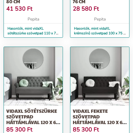
80 CM
76 CM
41 530
Ft
28 580
Ft
Pepita
Pepita
Hasonlók, mint vidaXL
Hasonlók, mint vidaXL
sötétszürke szövetpad 110 x 76
krémszínű szövetpad 100 x 75 x
x 80 cm
76 cm
VIDAXL SÖTÉTSZÜRKE
VIDAXL FEKETE
SZÖVETPAD
SZÖVETPAD
HÁTTÁMLÁVAL 120 X 62
HÁTTÁMLÁVAL 120 X 62
X 75,5 CM
X 75,5 CM
85 300
Ft
85 300
Ft