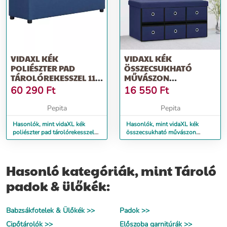
VIDAXL KÉK
VIDAXL KÉK
POLIÉSZTER PAD
ÖSSZECSUKHATÓ
TÁROLÓREKESSZEL 116
MŰVÁSZON
CM
TÁROLÓPAD 76 X 38 X
60 290
Ft
16 550
Ft
38 CM
Pepita
Pepita
Hasonlók, mint vidaXL kék
Hasonlók, mint vidaXL kék
poliészter pad tárolórekesszel
összecsukható művászon
116 cm
tárolópad 76 x 38 x 38 cm
Hasonló kategóriák, mint Tároló
padok & ülőkék:
Babzsákfotelek & Ülőkék >>
Padok >>
Cipőtárolók >>
Előszoba garnitúrák >>