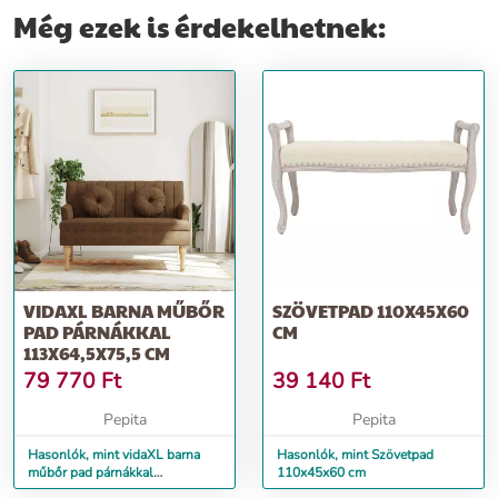
Még ezek is érdekelhetnek:
VIDAXL BARNA MŰBŐR
SZÖVETPAD 110X45X60
PAD PÁRNÁKKAL
CM
113X64,5X75,5 CM
79 770
Ft
39 140
Ft
Pepita
Pepita
Hasonlók, mint vidaXL barna
Hasonlók, mint Szövetpad
műbőr pad párnákkal
110x45x60 cm
113x64,5x75,5 cm