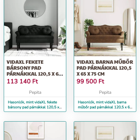
VIDAXL FEKETE
VIDAXL BARNA MŰBŐR
BÁRSONY PAD
PAD PÁRNÁKKAL 120,5
PÁRNÁKKAL 120,5 X 65
X 65 X 75 CM
X 75 CM
113 140
Ft
99 500
Ft
Pepita
Pepita
Hasonlók, mint vidaXL fekete
Hasonlók, mint vidaXL barna
bársony pad párnákkal 120,5 x
műbőr pad párnákkal 120,5 x 65
65 x 75 cm
x 75 cm