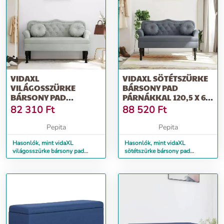
VIDAXL
VIDAXL SÖTÉTSZÜRKE
VILÁGOSSZÜRKE
BÁRSONY PAD
BÁRSONY PAD
PÁRNÁKKAL 120,5 X 65
PÁRNÁKKAL 120,5 X 65
X 75 CM
82 310
Ft
88 520
Ft
X 75 CM
Pepita
Pepita
Hasonlók, mint vidaXL
Hasonlók, mint vidaXL
világosszürke bársony pad
sötétszürke bársony pad
párnákkal 120,5 x 65 x 75 cm
párnákkal 120,5 x 65 x 75 cm