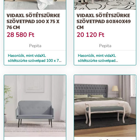
VIDAXL SÖTÉTSZÜRKE
VIDAXL SÖTÉTSZÜRKE
SZÖVETPAD 100 X 75 X
SZÖVETPAD 80X40X49
76 CM
CM
28 580
Ft
20 120
Ft
Pepita
Pepita
Hasonlók, mint vidaXL
Hasonlók, mint vidaXL
sötétszürke szövetpad 100 x 75
sötétszürke szövetpad
x 76 cm
80x40x49 cm