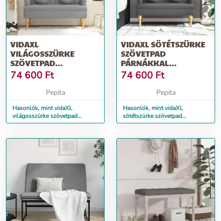
VIDAXL
VIDAXL SÖTÉTSZÜRKE
VILÁGOSSZÜRKE
SZÖVETPAD
SZÖVETPAD
PÁRNÁKKAL
PÁRNÁKKAL
113X64,5X75,5 CM
74 600
Ft
74 600
Ft
113X64,5X75,5 CM
Pepita
Pepita
Hasonlók, mint vidaXL
Hasonlók, mint vidaXL
világosszürke szövetpad
sötétszürke szövetpad
párnákkal 113x64,5x75,5 cm
párnákkal 113x64,5x75,5 cm