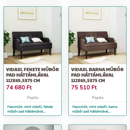
VIDAXL FEKETE MŰBŐR
VIDAXL BARNA MŰBŐR
PAD HÁTTÁMLÁVAL
PAD HÁTTÁMLÁVAL
112X65,5X75 CM
112X65,5X75 CM
74 680
Ft
75 510
Ft
Pepita
Pepita
Hasonlók, mint vidaXL fekete
Hasonlók, mint vidaXL barna
műbőr pad háttámlával
műbőr pad háttámlával
112x65,5x75 cm
112x65,5x75 cm