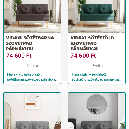
VIDAXL SÖTÉTBARNA
VIDAXL SÖTÉTZÖLD
SZÖVETPAD
SZÖVETPAD
PÁRNÁKKAL
PÁRNÁKKAL
113X64,5X75,5 CM
113X64,5X75,5 CM
74 600
Ft
74 600
Ft
Pepita
Pepita
Hasonlók, mint vidaXL
Hasonlók, mint vidaXL
sötétbarna szövetpad párnákkal
sötétzöld szövetpad párnákkal
113x64,5x75,5 cm
113x64,5x75,5 cm