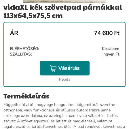
vidaXL kék szövetpad párnákkal
113x64,5x75,5 cm
ÁR
74 600
Ft
ELÉRHETŐSÉG:
Készleten
SZÁLLÍTÁS:
ingyen Ft
Vásárlás
Pepita
Termékleírás
Függetlenül attól, hogy egy hangulatos ülőgarnitúrát szeretne
otthonába, vagy funkcionális és stílusos bútordarabra lenne
szüksége az irodájába, ez az elegáns pad kiváló választás. Tartós
szövet: A szövet egyszerű és letisztult megjelenésű, valamint
légáteresztő és tartós.Kényelmes ülés: A pad rendkívül kényelmes a