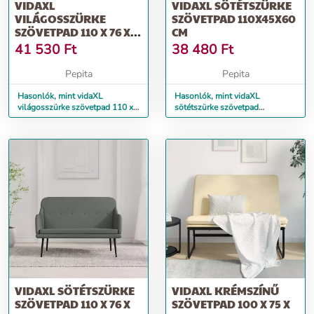
VIDAXL
VIDAXL SÖTÉTSZÜRKE
VILÁGOSSZÜRKE
SZÖVETPAD 110X45X60
SZÖVETPAD 110 X 76 X
CM
80 CM
41 530
Ft
38 480
Ft
Pepita
Pepita
Hasonlók, mint vidaXL
Hasonlók, mint vidaXL
világosszürke szövetpad 110 x
sötétszürke szövetpad
76 x 80 cm
110x45x60 cm
VIDAXL SÖTÉTSZÜRKE
VIDAXL KRÉMSZÍNŰ
SZÖVETPAD 110 X 76 X
SZÖVETPAD 100 X 75 X