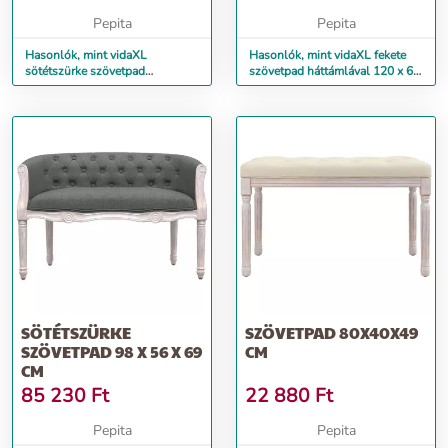
Pepita
Pepita
Hasonlók, mint vidaXL
Hasonlók, mint vidaXL fekete
sötétszürke szövetpad
szövetpad háttámlával 120 x 62
háttámlával 120 x 62 x 75,5 cm
x 75,5 cm
SÖTÉTSZÜRKE
SZÖVETPAD 80X40X49
SZÖVETPAD 98 X 56 X 69
CM
CM
85 230
Ft
22 880
Ft
Pepita
Pepita