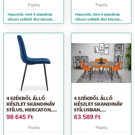
Pepita
Pepita
Hasonlók, mint 4 skandináv
Hasonlók, mint 4 skandináv
stílusú székből álló készlet,
stílusú székből álló készlet,
Mercaton, Osaka, PP, fa...
Mercaton, Lago, öko-bőr...
4 SZÉKBŐL ÁLLÓ
4 SZÉKBŐL ÁLLÓ
KÉSZLET SKANDINÁV
KÉSZLET SKANDINÁV
STÍLUS, MERCATON,
STÍLUSBAN,
TORINO, BÁRSON...
MERCATON, OSAKA,
98 645
Ft
63 589
Ft
PP,...
Pepita
Pepita