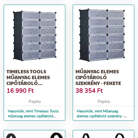
TIMELESS TOOLS
MŰANYAG ELEMES
MŰANYAG ELEMES
CIPŐTÁROLÓ
CIPŐTÁROLÓ
SZEKRÉNY - FEKETE
SZEKRÉNY, FEKETE
16 990
Ft
38 354
Ft
Pepita
Pepita
Hasonlók, mint Timeless Tools
Hasonlók, mint Műanyag
műanyag elemes cipőtároló
elemes cipőtároló szekrény -
szekrény, fekete
fekete