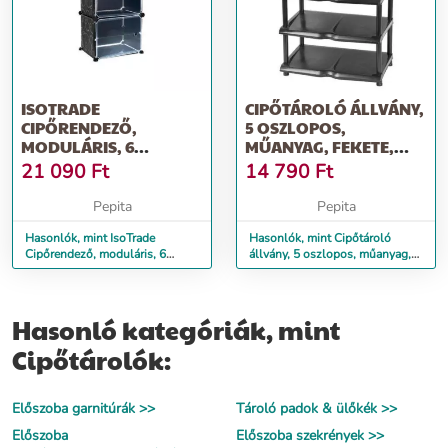
ISOTRADE
CIPŐTÁROLÓ ÁLLVÁNY,
CIPŐRENDEZŐ,
5 OSZLOPOS,
MODULÁRIS, 6
MŰANYAG, FEKETE,
POLCOS, MŰANYAG,
48X30,5X86 CM, 4...
21 090
Ft
14 790
Ft
FEKETE, 44,5...
Pepita
Pepita
Hasonlók, mint IsoTrade
Hasonlók, mint Cipőtároló
Cipőrendező, moduláris, 6
állvány, 5 oszlopos, műanyag,
polcos, műanyag, fekete, 44,5...
fekete, 48x30,5x86 cm, 4...
Hasonló kategóriák, mint
Cipőtárolók:
Előszoba garnitúrák >>
Tároló padok & ülőkék >>
Előszoba
Előszoba szekrények >>