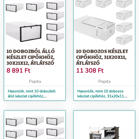
10 DOBOZBÓL ÁLLÓ
10 DOBOZOS KÉSZLET
KÉSZLET CIPŐKHÖZ,
CIPŐKHÖZ, 31X20X11,
30X21X12, ÁTLÁTSZÓ
ÁTLÁTSZÓ
8 891
Ft
11 308
Ft
Pepita
Pepita
Hasonlók, mint 10 dobozból
Hasonlók, mint 10 dobozos
álló készlet cipőkhöz,
készlet cipőkhöz, 31x20x11,
30x21x12, átlátszó
átlátszó