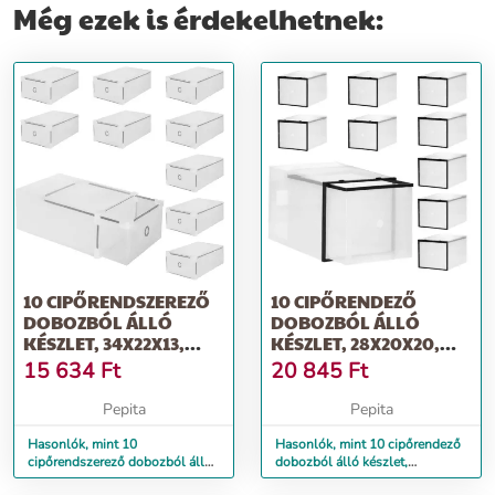
Még ezek is érdekelhetnek:
10 CIPŐRENDSZEREZŐ
10 CIPŐRENDEZŐ
DOBOZBÓL ÁLLÓ
DOBOZBÓL ÁLLÓ
KÉSZLET, 34X22X13,
KÉSZLET, 28X20X20,
ÁTLÁTSZÓ
ÁTLÁTSZÓ
15 634
Ft
20 845
Ft
Pepita
Pepita
Hasonlók, mint 10
Hasonlók, mint 10 cipőrendező
cipőrendszerező dobozból álló
dobozból álló készlet,
készlet, 34x22x13, átlátszó
28x20x20, átlátszó