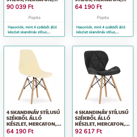
MARK, PP, FA,...
OSAKA, PP, FA,...
90 039
Ft
64 190
Ft
Pepita
Pepita
Hasonlók, mint 4 székből álló
Hasonlók, mint 4 székből álló
készlet skandináv stílus,
készlet skandináv stílus,
Mercaton, Mark, PP, fa,...
Mercaton, Osaka, PP, fa,...
4 SKANDINÁV STÍLUSÚ
4 SKANDINÁV STÍLUSÚ
SZÉKBŐL ÁLLÓ
SZÉKBŐL ÁLLÓ
KÉSZLET, MERCATON,
KÉSZLET, MERCATON,
OSAKA, PP, FA...
LAGO, ÖKO-BŐR...
64 190
Ft
92 617
Ft