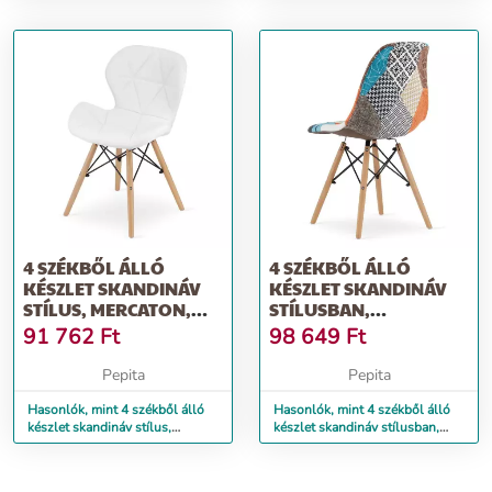
4 SZÉKBŐL ÁLLÓ
4 SZÉKBŐL ÁLLÓ
KÉSZLET SKANDINÁV
KÉSZLET SKANDINÁV
STÍLUS, MERCATON,
STÍLUSBAN,
LAGO, ÖKO-BŐR,...
MERCATON, SZÖUL,
91 762
Ft
98 649
Ft
TEXT...
Pepita
Pepita
Hasonlók, mint 4 székből álló
Hasonlók, mint 4 székből álló
készlet skandináv stílus,
készlet skandináv stílusban,
Mercaton, Lago, öko-bőr,...
Mercaton, Szöul, text...