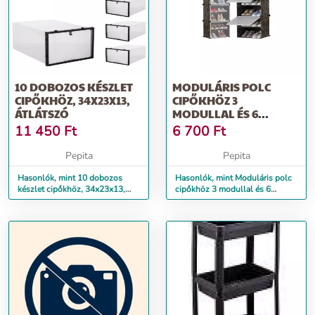
10 DOBOZOS KÉSZLET
MODULÁRIS POLC
CIPŐKHÖZ, 34X23X13,
CIPŐKHÖZ 3
ÁTLÁTSZÓ
MODULLAL ÉS 6
SZINTTEL, FEKETE SZÍN
11 450
Ft
6 700
Ft
Pepita
Pepita
Hasonlók, mint 10 dobozos
Hasonlók, mint Moduláris polc
készlet cipőkhöz, 34x23x13,
cipőkhöz 3 modullal és 6
átlátszó
szinttel, fekete szín