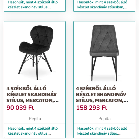
Hasonlók, mint 4 székből álló
Hasonlók, mint 4 székből álló
készlet skandináv stílus,
készlet skandináv stílusban,
Mercaton, Torino, bárson...
Mercaton, Osaka, PP,...
4 SZÉKBŐL ÁLLÓ
4 SZÉKBŐL ÁLLÓ
KÉSZLET SKANDINÁV
KÉSZLET SKANDINÁV
STÍLUS, MERCATON,
STÍLUS, MERCATON,
LAGO, BÁRSONY,...
IMOLA, BÁRSONY...
90 039
Ft
158 293
Ft
Pepita
Pepita
Hasonlók, mint 4 székből álló
Hasonlók, mint 4 székből álló
készlet skandináv stílus,
készlet skandináv stílus,
Mercaton, Lago, bársony,...
Mercaton, Imola, bársony...