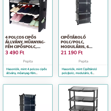
4 POLCOS CIPŐS
CIPŐTÁROLÓ
ÁLLVÁNY, MŰANYAG-
POLC/POLC,
FÉM CIPŐSPOLC,
MODULÁRIS, 6
FEKETE
OSZLOPOS, MŰANYAG,
3 490
Ft
21 190
Ft
FEKETE, 40X...
Pepita
Pepita
Hasonlók, mint 4 polcos cipős
Hasonlók, mint Cipőtároló
állvány, műanyag-fém
polc/polc, moduláris, 6
cipőspolc, fekete
oszlopos, műanyag, fekete,
40x...