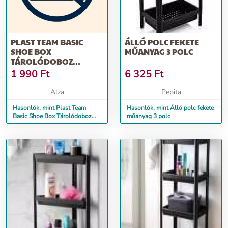
PLAST TEAM BASIC
ÁLLÓ POLC FEKETE
SHOE BOX
MŰANYAG 3 POLC
TÁROLÓDOBOZ
MAGASSARKÚ
1 990
Ft
6 325
Ft
CIPŐKHÖZ,
23,8×34×21,2 CM
Alza
Pepita
Hasonlók, mint Plast Team
Hasonlók, mint Álló polc fekete
Basic Shoe Box Tárolódoboz
műanyag 3 polc
magassarkú cipőkhöz,
23,8×34×21,2 cm