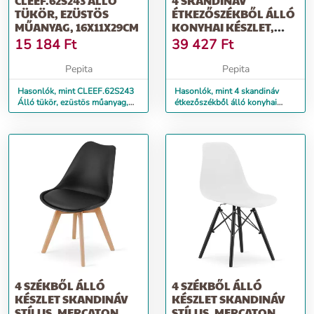
CLEEF.62S243 ÁLLÓ
4 SKANDINÁV
TÜKÖR, EZÜSTÖS
ÉTKEZŐSZÉKBŐL ÁLLÓ
MŰANYAG, 16X11X29CM
KONYHAI KÉSZLET,
38X42X82CM, FEKETE
15 184
Ft
39 427
Ft
Pepita
Pepita
Hasonlók, mint CLEEF.62S243
Hasonlók, mint 4 skandináv
Álló tükör, ezüstös műanyag,
étkezőszékből álló konyhai
16x11x29cm
készlet, 38x42x82cm, fekete
4 SZÉKBŐL ÁLLÓ
4 SZÉKBŐL ÁLLÓ
KÉSZLET SKANDINÁV
KÉSZLET SKANDINÁV
STÍLUS, MERCATON,
STÍLUS, MERCATON,