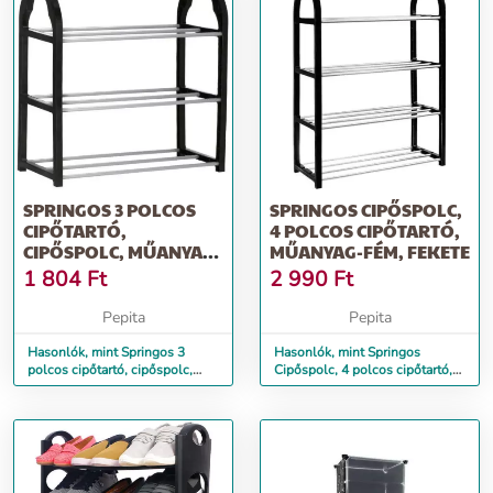
SPRINGOS 3 POLCOS
SPRINGOS CIPŐSPOLC,
CIPŐTARTÓ,
4 POLCOS CIPŐTARTÓ,
CIPŐSPOLC, MŰANYAG-
MŰANYAG-FÉM, FEKETE
FÉM, FEKETE
1 804
Ft
2 990
Ft
Pepita
Pepita
Hasonlók, mint Springos 3
Hasonlók, mint Springos
polcos cipőtartó, cipőspolc,
Cipőspolc, 4 polcos cipőtartó,
műanyag-fém, fekete
műanyag-fém, fekete