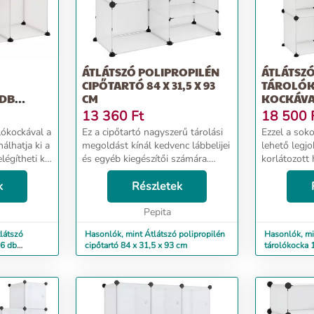
ÁTLÁTSZÓ POLIPROPILÉN
ÁTLÁTSZÓ
CIPŐTARTÓ 84 X 31,5 X 93
TÁROLÓK
 DB
CM
KOCKÁV
13 360
Ft
18 500
lókockával a
Ez a cipőtartó nagyszerű tárolási
Ezzel a soko
álhatja ki a
megoldást kínál kedvenc lábbelijei
lehető legjo
légítheti ki
és egyéb kiegészítői számára.
korlátozott h
yeit.
Praktikus anyag: A cipőszervező
különféle tá
oló
k
polipropilén műanyag panelekből
Részletek
Praktikus a
 panelekből
készült, amelyek vízállóak, és
polipropilé
kevés ...
Pepita
készül...
látszó
Hasonlók, mint Átlátszó polipropilén
Hasonlók, mi
 6 db
cipőtartó 84 x 31,5 x 93 cm
tárolókocka 