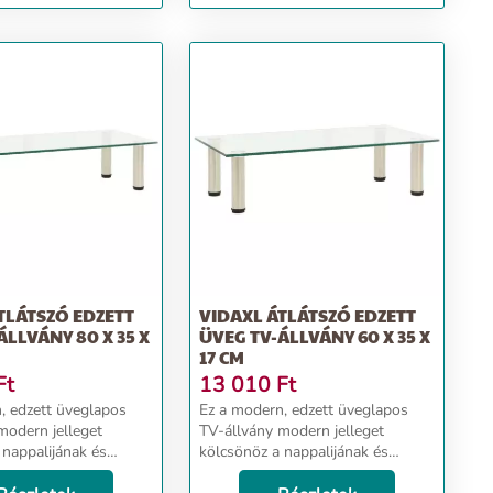
átlátszó
TLÁTSZÓ EDZETT
VIDAXL ÁTLÁTSZÓ EDZETT
ÁLLVÁNY 80 X 35 X
ÜVEG TV-ÁLLVÁNY 60 X 35 X
17 CM
Ft
13 010
Ft
, edzett üveglapos
Ez a modern, edzett üveglapos
modern jelleget
TV-állvány modern jelleget
 nappalijának és
kölcsönöz a nappalijának és
nak. Ez a TV asztalka
hálószobájának. Ez a TV asztalka