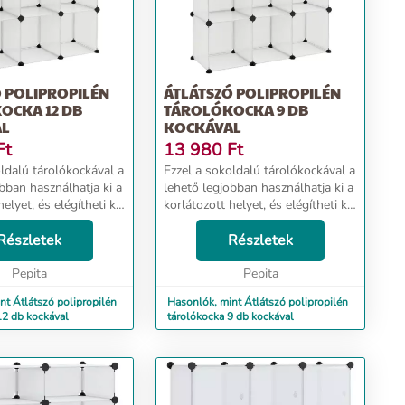
 POLIPROPILÉN
ÁTLÁTSZÓ POLIPROPILÉN
OCKA 12 DB
TÁROLÓKOCKA 9 DB
AL
KOCKÁVAL
Ft
13 980
Ft
ldalú tárolókockával a
Ezzel a sokoldalú tárolókockával a
bban használhatja ki a
lehető legjobban használhatja ki a
elyet, és elégítheti ki
korlátozott helyet, és elégítheti ki
rolási igényeit.
különféle tárolási igényeit.
nyag: A tároló
Részletek
Praktikus anyag: A tároló
Részletek
n műanyag panelekből
polipropilén műanyag panelekből
Pepita
készül...
Pepita
nt Átlátszó polipropilén
Hasonlók, mint Átlátszó polipropilén
12 db kockával
tárolókocka 9 db kockával