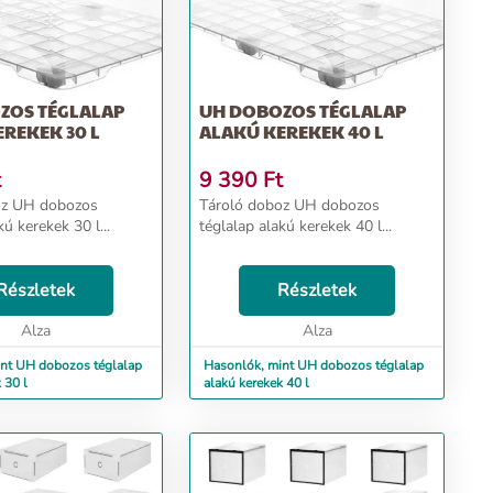
ZOS TÉGLALAP
UH DOBOZOS TÉGLALAP
REKEK 30 L
ALAKÚ KEREKEK 40 L
t
9 390
Ft
oz UH dobozos
Tároló doboz UH dobozos
kú kerekek 30 l...
téglalap alakú kerekek 40 l...
Részletek
Részletek
Alza
Alza
nt UH dobozos téglalap
Hasonlók, mint UH dobozos téglalap
 30 l
alakú kerekek 40 l