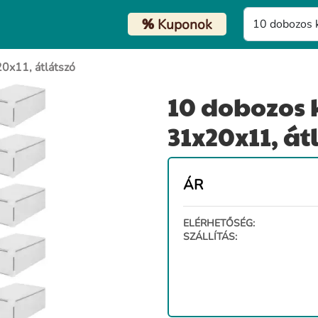
%
Kuponok
20x11, átlátszó
10 dobozos 
31x20x11, át
ÁR
ELÉRHETŐSÉG:
SZÁLLÍTÁS: