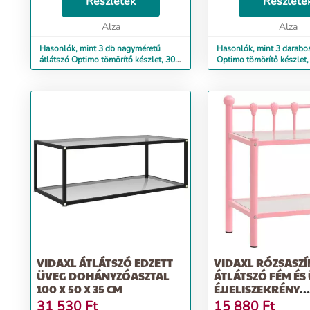
Részletek
Részlete
Alza
Alza
Hasonlók, mint 3 db nagyméretű
Hasonlók, mint 3 darabos
átlátszó Optimo tömörítő készlet, 30 x
Optimo tömörítő készlet, 
15,5 x 8 cm
cm
VIDAXL ÁTLÁTSZÓ EDZETT
VIDAXL RÓZSASZÍ
ÜVEG DOHÁNYZÓASZTAL
ÁTLÁTSZÓ FÉM ÉS
100 X 50 X 35 CM
ÉJJELISZEKRÉNY
45X34,5X60,5 CM
31 530
Ft
15 880
Ft