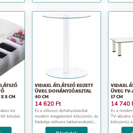
cipőkhöz, 23,8×34×21,2 cm
átlátszó
TLÁTSZÓ
VIDAXL ÁTLÁTSZÓ EDZETT
VIDAXL Á
TŐ
ÜVEG DOHÁNYZÓASZTAL
ÜVEG TV-
 X 8 CM
40 CM
17 CM
14 620
Ft
14 740
rabos kis
Ez a stílusos dohányzóasztal
Ez a modern
tő készlet,
modern megjelenést kölcsönöz, és
TV-állvány 
feldobja otthona lakberendezési
kölcsönöz a
stílusát. A díszasztal durván
hálószobájá