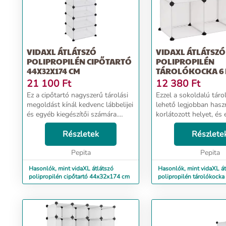
VIDAXL ÁTLÁTSZÓ
VIDAXL ÁTLÁTSZÓ
POLIPROPILÉN CIPŐTARTÓ
POLIPROPILÉN
44X32X174 CM
TÁROLÓKOCKA 6
KOCKÁVAL
21 100
Ft
12 380
Ft
Ez a cipőtartó nagyszerű tárolási
Ezzel a sokoldalú táro
megoldást kínál kedvenc lábbelijei
lehető legjobban haszn
és egyéb kiegészítői számára.
korlátozott helyet, és e
Praktikus anyag: A cipőszervező
különféle tárolási igén
polipropilén műanyag panelekből
Részletek
Praktikus anyag: A tár
Részlete
készült, amelyek vízállóak, és
polipropilén műanyag
kevés ...
Pepita
készül...
Pepita
Hasonlók, mint vidaXL átlátszó
Hasonlók, mint vidaXL át
polipropilén cipőtartó 44x32x174 cm
polipropilén tárolókocka
kockával