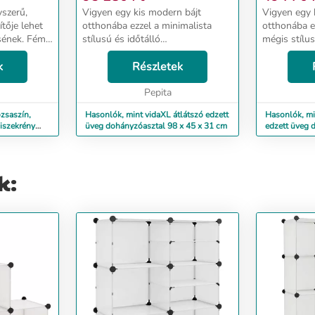
yszerű,
Vigyen egy kis modern bájt
Vigyen egy 
ítője lehet
otthonába ezzel a minimalista
otthonába e
sének. Fém
stílusú és időtálló
mégis stílu
 az
dohányzóasztallal! A
Ez a kisaszt
l stabil és
k
dohányzóasztal edzett biztonsági
Részletek
rendelkezik.
lc könnyen
üvegből készült, mely a normál
így rendkív
üvegnél erősebb és
Pepita
stabil. A kéts
biztonságosabb anya...
zsaszín,
Hasonlók, mint vidaXL átlátszó edzett
Hasonlók, mi
liszekrény
üveg dohányzóasztal 98 x 45 x 31 cm
edzett üveg 
40 cm
k: