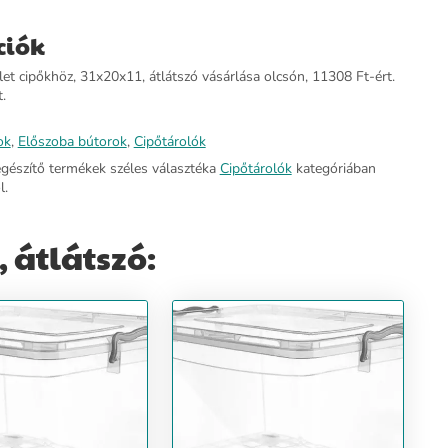
ciók
et cipőkhöz, 31x20x11, átlátszó vásárlása olcsón, 11308 Ft-ért.
.
ok
,
Előszoba bútorok
,
Cipőtárolók
egészítő termékek széles választéka
Cipőtárolók
kategóriában
l.
 átlátszó: