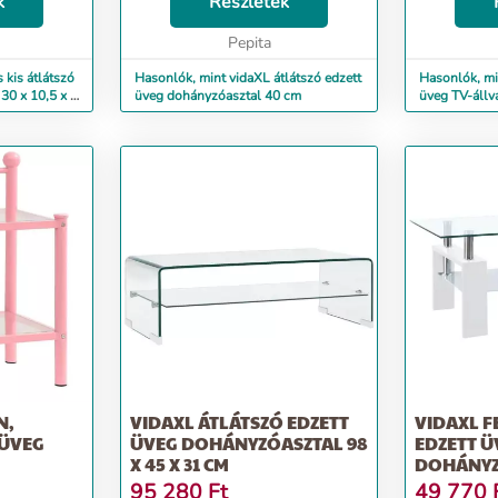
k
csiszolt felületű edzett üvegből,
Részletek
vastag edze
valamint alumíniumcsőből készült,
teherbírású
így stab...
Pepita
készült, így k
 kis átlátszó
Hasonlók, mint vidaXL átlátszó edzett
Hasonlók, mi
30 x 10,5 x 8
üveg dohányzóasztal 40 cm
üveg TV-állv
N,
VIDAXL ÁTLÁTSZÓ EDZETT
VIDAXL F
 ÜVEG
ÜVEG DOHÁNYZÓASZTAL 98
EDZETT Ü
X 45 X 31 CM
DOHÁNYZÓ
40 CM
95 280
Ft
49 770