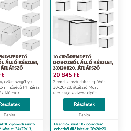
RENDSZEREZŐ
10 CIPŐRENDEZŐ
L ÁLLÓ KÉSZLET,
DOBOZBÓL ÁLLÓ KÉSZLET,
, ÁTLÁTSZÓ
28X20X20, ÁTLÁTSZÓ
Ft
20 845
Ft
zó, ezüst szegéllyel
2 rendszerező doboz cipőhöz,
ló minőségű PP Zárás:
20x20x28, átlátszó Most
iók Méretek:
tárolhatja kedvenc cipőit
cm Ezen kívül: a
nedvességtől és portól távol,
egymáshoz
Részletek
mindig kéznél van és készen áll a
Részletek
vező
cipőre. A készlet 2 tárolódobozt
őségű műanyagból
Pepita
tartalmaz, minden doboz...
Pepita
nt 10 cipőrendszerező
Hasonlók, mint 10 cipőrendező
ó készlet, 34x22x13,
dobozból álló készlet, 28x20x20,