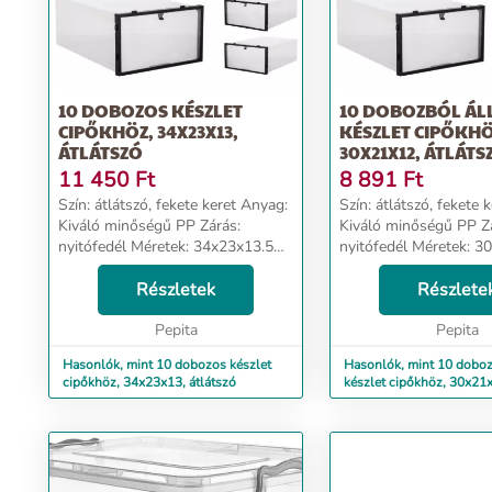
10 DOBOZOS KÉSZLET
10 DOBOZBÓL ÁL
CIPŐKHÖZ, 34X23X13,
KÉSZLET CIPŐKHÖ
ÁTLÁTSZÓ
30X21X12, ÁTLÁTS
11 450
Ft
8 891
Ft
Szín: átlátszó, fekete keret Anyag:
Szín: átlátszó, fekete 
Kiváló minőségű PP Zárás:
Kiváló minőségű PP Z
nyitófedél Méretek: 34x23x13.5
nyitófedél Méretek: 30
cm A cipőszervező kiváló
12.5 cm A cipőszervező kiváló
minőségű műanyagból készül,
Részletek
minőségű műanyagból
Részlete
amely lehetővé teszi, hogy
amely lehetővé teszi, 
megfelelően kezelje a sz...
Pepita
megfelelően kezelj...
Pepita
Hasonlók, mint 10 dobozos készlet
Hasonlók, mint 10 doboz
cipőkhöz, 34x23x13, átlátszó
készlet cipőkhöz, 30x21x