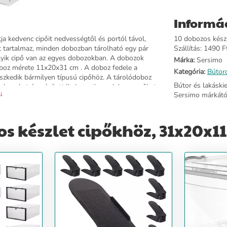
Informá
a kedvenc cipőit nedvességtől és portól távol,
10 dobozos készl
zt tartalmaz, minden dobozban tárolható egy pár
Szállítás: 1490 Ft
elyik cipő van az egyes dobozokban. A dobozok
Márka:
Sersimo
doboz mérete 11x20x31 cm . A doboz fedele a
Kategória:
Bútor
eszkedik bármilyen típusú cipőhöz. A tárolódoboz
Bútor és lakáski
dobozokat úgy építették, hogy össze lehessen őket
 ↓
Sersimo márkátó
k lehetővé teszik, hogy több dobozból egy kis
as cipők tárolására és rendszerezésére; - áttetsző
ettel van ellátva; - védi a cipőt a portól,
 készlet cipőkhöz, 31x20x11,
ppantyú segítségével; - doboz méretei 11x20x31 cm;