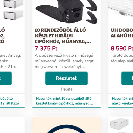
LÓ
10 RENDEZŐBŐL ÁLLÓ
UH DOBO
Z,
KÉSZLET KIRÁLYI
ALAKÚ KE
ZÓ
CIPŐKHÖZ, MŰANYAG,
FEKETE SZÍNŰ
7 375
Ft
8 590
F
keret Anyag:
A cipőszervező kiváló minőségű
Tároló dob
árás:
műanyagból készül, amely segít
téglalap ala
.5 x 21 x
megszervezni a szekrényt,
miközben koherens együtteset
 készül,
k
hoz létre. Ez segít rendben tartani
Részletek
hogy
otthonát vagy szekrényét,
megtakarítva a hely ...
Pepita
ból álló
Hasonlók, mint 10 rendezőből álló
Hasonlók, mi
12, átlátszó
készlet királyi cipőkhöz, műanyag,
alakú kerekek
fekete színű