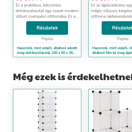
Ez a praktikus, kétszintes
Ez az éjjeliszekrény eg
dohányzóasztal egy csipet modern
mégis stílusos kiegész
stílust csempész otthonába. Ez az
otthona lakberendezé
erős, időtálló asztal edzett
vázának köszönhetően
üvegből és porszórt acélból
Részletek
éjjeliszekrény rendkívü
Részlete
készült. A tömör asztallap biztos
robusztus. Az üvegpo
felületet kínál...
Pepita
tisztítható és...
Pepita
Hasonlók, mint vidaXL átlátszó edzett
Hasonlók, mint vidaXL ró
üveg dohányzóasztal 100 x 50 x 35
átlátszó fém és üveg éjje
cm
45x34,5x60,5 cm
Még ezek is érdekelhetne