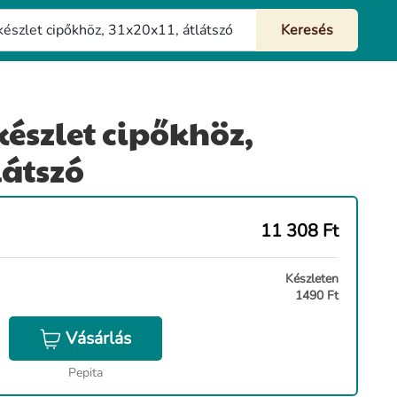
készlet cipőkhöz,
látszó
11 308
Ft
Készleten
1490 Ft
Vásárlás
Pepita