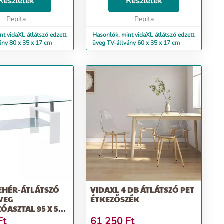
tt üveglapból és nagy
Részletek
vastag edzett üveglapból és nagy
Részletek
, rozsdamentes acélból
teherbírású, rozsdamentes acélból
i...
Pepita
készült, így ki...
Pepita
nt vidaXL átlátszó edzett
Hasonlók, mint vidaXL átlátszó edzett
ány 80 x 35 x 17 cm
üveg TV-állvány 60 x 35 x 17 cm
EHÉR-ÁTLÁTSZÓ
VIDAXL 4 DB ÁTLÁTSZÓ PET
VEG
ÉTKEZŐSZÉK
ASZTAL 95 X 55 X
Ft
61 250
Ft