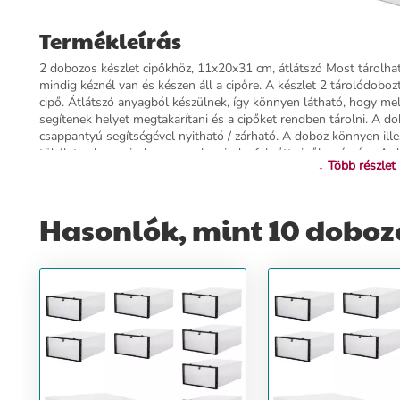
Termékleírás
2 dobozos készlet cipőkhöz, 11x20x31 cm, átlátszó Most tárolhatj
mindig kéznél van és készen áll a cipőre. A készlet 2 tárolódobo
cipő. Átlátszó anyagból készülnek, így könnyen látható, hogy m
segítenek helyet megtakarítani és a cipőket rendben tárolni. A 
csappantyú segítségével nyitható / zárható. A doboz könnyen ill
tökéletes lesz mind a gyermek, mind a felnőtt cipők számára. A 
↓ Több részlet
kapcsolni. Speciális horgokkal rendelkeznek az oldalakon, amelye
cipőszekrényt hozzon létre. Funkciók: - 2 doboz cipőhöz; - alkalm
ABS-ből készült; - könnyen látható, mi van benne; - elöl fekete ker
Hasonlók, mint 10 dobozos
szennyeződéstől és nedvességtől; - a fedél nyitása/zárása a csa
- átlátszó szín
További információ>>