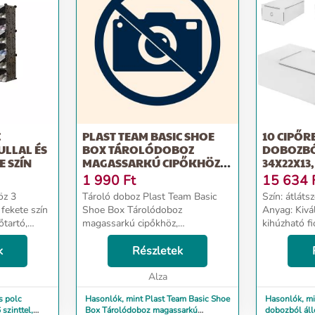
C
PLAST TEAM BASIC SHOE
10 CIPŐ
ULLAL ÉS
BOX TÁROLÓDOBOZ
DOBOZBÓ
E SZÍN
MAGASSARKÚ CIPŐKHÖZ,
34X22X13
23,8×34×21,2 CM
1 990
Ft
15 634
öz 3
Tároló doboz Plast Team Basic
Szín: átláts
 fekete szín
Shoe Box Tárolódoboz
Anyag: Kivá
őtartó,
magassarkú cipőkhöz,
kihúzható f
 cipők
23,8×34×21,2 cm...
34x22.5x13 
t az egész
k
Részletek
szervezők 
k
kapcsolhatók A cipőszer
 a...
Alza
kiváló min
kész...
s polc
Hasonlók, mint Plast Team Basic Shoe
Hasonlók, mi
szinttel,
Box Tárolódoboz magassarkú
dobozból áll