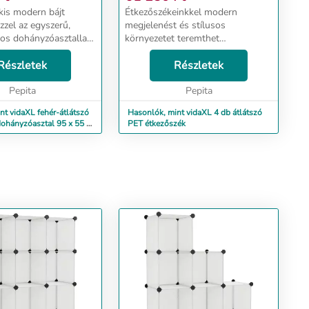
kis modern bájt
Étkezőszékeinkkel modern
zzel az egyszerű,
megjelenést és stílusos
sos dohányzóasztallal!
környezetet teremthet
al edzett üveglappal
otthonában. Az étkezőszék
 Melaminlábakon áll,
Részletek
átlátszó ülőfelülete sima
Részletek
ül biztonságos és
vonalakkal rendelkezik, amelyek
z...
Pepita
különleges megjelenést
Pepita
kölcsönöznek neki. Eze...
nt vidaXL fehér-átlátszó
Hasonlók, mint vidaXL 4 db átlátszó
dohányzóasztal 95 x 55 x
PET étkezőszék