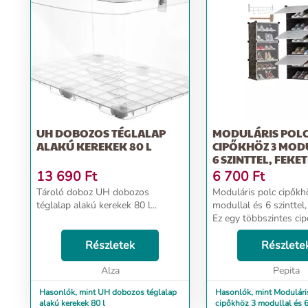
UH DOBOZOS TÉGLALAP
MODULÁRIS POL
ALAKÚ KEREKEK 80 L
CIPŐKHÖZ 3 MOD
6 SZINTTEL, FEKET
13 690
Ft
6 700
Ft
Tároló doboz UH dobozos
Moduláris polc cipőkh
téglalap alakú kerekek 80 l...
modullal és 6 szinttel,
Ez egy többszintes cip
amely lehetővé teszi a
Részletek
kényelmes elhelyezésé
Részlete
család számára, amine
Alza
köszönhetően nem csak
Pepita
Hasonlók, mint UH dobozos téglalap
Hasonlók, mint Modulári
alakú kerekek 80 l
cipőkhöz 3 modullal és 6 